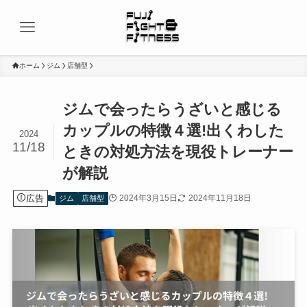
ホーム
ジム
店舗型
ジムで会ったらうざいと感じる
カップルの特徴４選!出くわした
2024
11/18
ときの対処方法を現役トレーナー
が解説
広告
2024年3月15日
2024年11月18日
ジム
店舗型