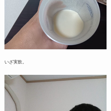
いざ実飲。