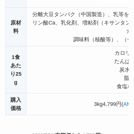
分離大豆タンパク（中国製造）、乳等を主
原材
リン酸Ca、乳化剤、増粘剤（キサンタン
料
ァ
調味料（核酸等）、（一
カロリー:
1食
たんぱく質
あた
炭水化
り25
脂質:
g
食塩相当
購入
3kg4,799円(
AM
価格