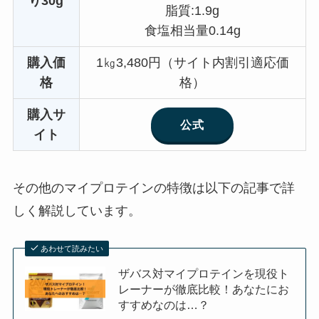
り30g
脂質:1.9g
食塩相当量0.14g
購入価
1㎏3,480円（サイト内割引適応価
格
格）
購入サ
公式
イト
その他のマイプロテインの特徴は以下の記事で詳
しく解説しています。
あわせて読みたい
ザバス対マイプロテインを現役ト
レーナーが徹底比較！あなたにお
すすめなのは…？