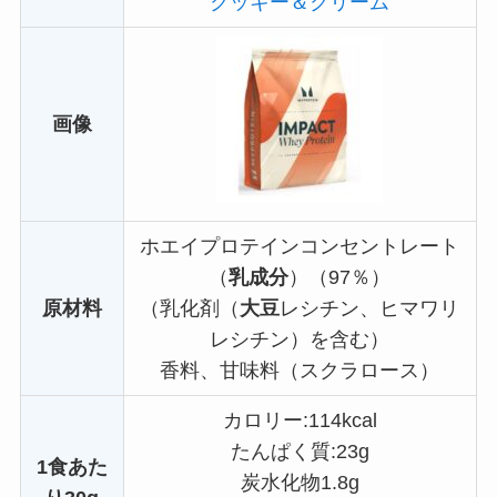
クッキー＆クリーム
画像
ホエイプロテインコンセントレート
（
乳成分
）（97％）
原材料
（乳化剤（
大豆
レシチン、ヒマワリ
レシチン）を含む）
香料、甘味料（スクラロース）
カロリー:114kcal
たんぱく質:23g
1食あた
炭水化物1.8g