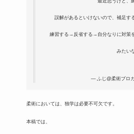
最近思うけど、
誤解があるといけないので、補足す
練習する→反省する→自分なりに対策
みたい
— ふじ@柔術ブロガー (@
柔術においては、独学は必要不可欠です。
本稿では、