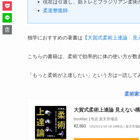
現在は引退し、筋トレとブラジリアン柔術
柔道整復師
独学におすすめの著書は
【大賀式柔術上達論 見
こちらの書籍は、柔術で効率的に体の使い方が数
「もっと柔術が上達したい」という方は一読して
柔術家
大賀式柔術上達論 見えない
bookfan 1号店 楽天市場店
¥2,860
（2025/11/19 19:18時点 | 楽天市