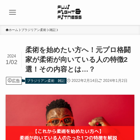
ホーム
ブラジリアン柔術
雑記
柔術を始めたい方へ！元プロ格闘
2024
家が柔術が向いている人の特徴2
1/02
選！その内容とは…？
広告
2022年2月14日
2024年1月2日
ブラジリアン柔術
雑記