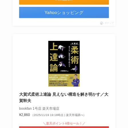
Yahooショッピング
ポチップ
大賀式柔術上達論 見えない構造を解き明かす／大
賀幹夫
bookfan 1号店 楽天市場店
¥2,860
（2025/11/19 19:18時点 | 楽天市場調べ）
＼楽天ポイント4倍セール！／