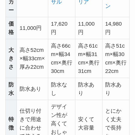
カ
サル
リア
ン
ー
価
17,620
11,000
14,980
11,000円
格
円
円
円
高さ66c
高さ61c
高さ51c
大
高さ52cm
m×幅34
m×幅31
m×幅30
き
×幅33cm×
cm×奥行
cm×奥行
cm×奥行
さ
厚み22cm
30cm
31cm
22cm
防
防水な
防水あ
防水あ
防水あり
水
し
り
り
デザイ
仕切り付
とにか
ン性が
特
きで用途
安くて
く丈夫
高くて
徴
に合わせ
大容量
で長持
おしゃ