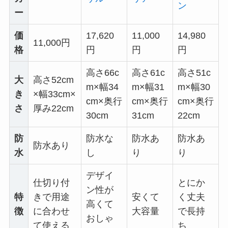
ン
ー
価
17,620
11,000
14,980
11,000円
格
円
円
円
高さ66c
高さ61c
高さ51c
大
高さ52cm
m×幅34
m×幅31
m×幅30
き
×幅33cm×
cm×奥行
cm×奥行
cm×奥行
さ
厚み22cm
30cm
31cm
22cm
防
防水な
防水あ
防水あ
防水あり
水
し
り
り
デザイ
仕切り付
とにか
ン性が
特
きで用途
安くて
く丈夫
高くて
徴
に合わせ
大容量
で長持
おしゃ
て使える
ち